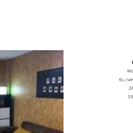
Wo
6c, rue
Z
33