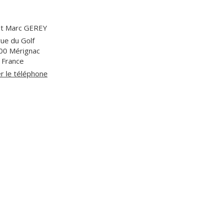
et Marc GEREY
rue du Golf
00
Mérignac
France
er le téléphone