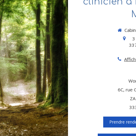
clinicien à
Cabi
3
33
Affic
Wor
6C, rue 
ZA
33
Prendre rend