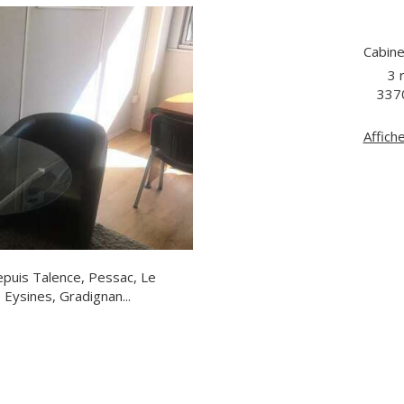
Cabin
3 
337
Affich
epuis Talence, Pessac, Le
 Eysines, Gradignan...