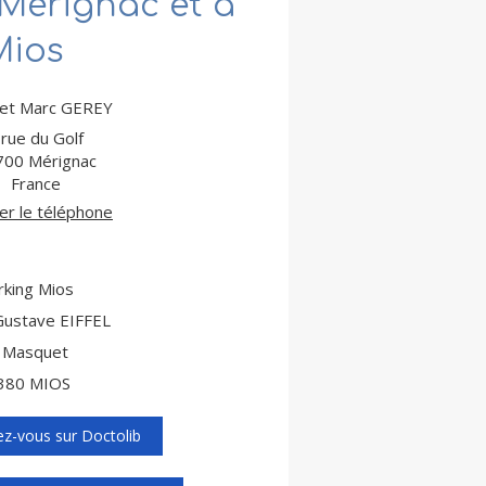
 Mérignac et à
Mios
net Marc GEREY
 rue du Golf
700
Mérignac
France
her le téléphone
king Mios
Gustave EIFFEL
 Masquet
380 MIOS
ez-vous sur Doctolib